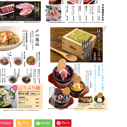
Pocket
RSS
feedly
Pin it